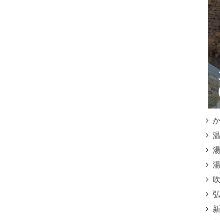
かご
温泉
湯之
湯之
吹上
弘寿
新湯