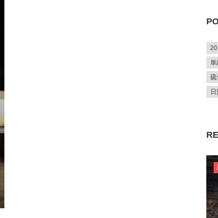
PO
2
単
硫
日
RE