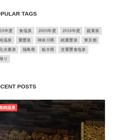
PULAR TAGS
019年度
食塩泉
2020年度
2018年度
硫黄泉
純温泉
重曹泉
神奈川県
純重曹泉
東京都
化水素泉
福島県
栃木県
含重曹食塩泉
帰り
CENT POSTS
単純温泉