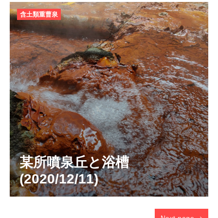
含土類重曹泉
某所噴泉丘と浴槽
(2020/12/11)