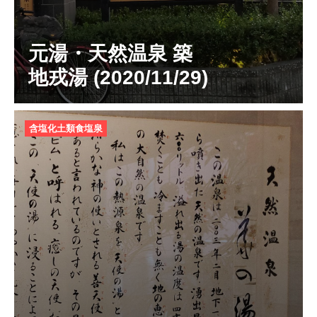
元湯・天然温泉 築
地戎湯 (2020/11/29)
含塩化土類食塩泉