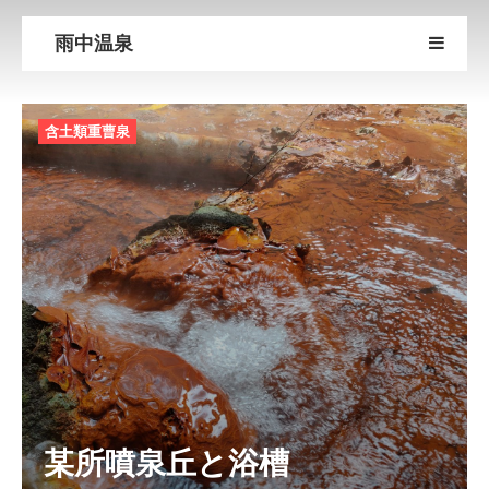
雨中温泉
含土類重曹泉
某所噴泉丘と浴槽