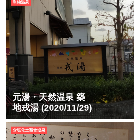
単純温泉
元湯・天然温泉 築
地戎湯 (2020/11/29)
含塩化土類食塩泉