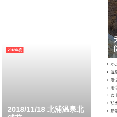
(
2018年度
かごっ
温泉
湯之元
湯之
吹上温
弘寿温
2018/11/18 北浦温泉北
新湯温