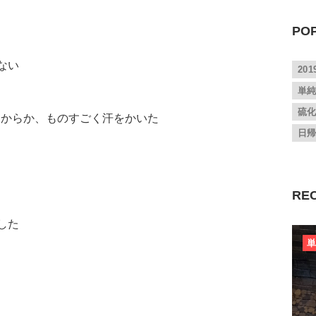
PO
ない
20
単
硫
たからか、ものすごく汗をかいた
日
RE
した
単