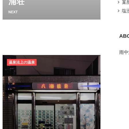
浦荘
某所噴
塩浸
NEXT
AB
雨中
温泉法上の温泉