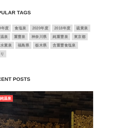
PULAR TAGS
19年度
食塩泉
2020年度
2018年度
硫黄泉
純温泉
重曹泉
神奈川県
純重曹泉
東京都
化水素泉
福島県
栃木県
含重曹食塩泉
帰り
CENT POSTS
純温泉