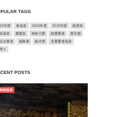
PULAR TAGS
019年度
食塩泉
2020年度
2018年度
硫黄泉
純温泉
重曹泉
神奈川県
純重曹泉
東京都
化水素泉
福島県
栃木県
含重曹食塩泉
帰り
CENT POSTS
単純温泉