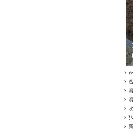
かご
温泉
湯之
湯之
吹上
弘寿
新湯