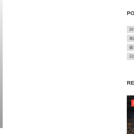
PO
2
単
硫
日
RE