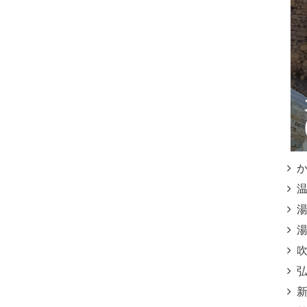
かご
温泉
湯之
湯之
吹上
弘寿
新湯