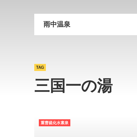
雨中温泉
TAG
三国一の湯
重曹硫化水素泉