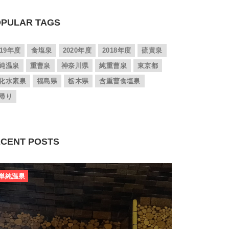
PULAR TAGS
019年度
食塩泉
2020年度
2018年度
硫黄泉
純温泉
重曹泉
神奈川県
純重曹泉
東京都
化水素泉
福島県
栃木県
含重曹食塩泉
帰り
CENT POSTS
単純温泉