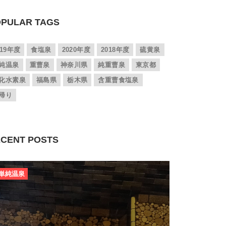
PULAR TAGS
019年度
食塩泉
2020年度
2018年度
硫黄泉
純温泉
重曹泉
神奈川県
純重曹泉
東京都
化水素泉
福島県
栃木県
含重曹食塩泉
帰り
CENT POSTS
単純温泉