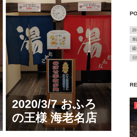
PO
2
単
硫
日
RE
2020/3/7 おふろ
の王様 海老名店