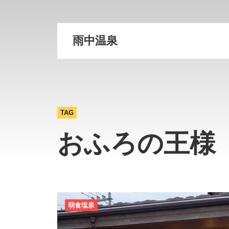
雨中温泉
TAG
おふろの王様
弱食塩泉