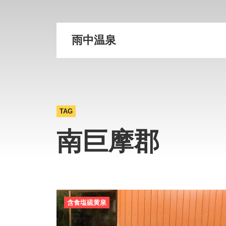
雨中温泉
TAG
南巨摩郡
含食塩硫黄泉