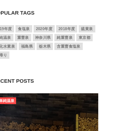
PULAR TAGS
019年度
食塩泉
2020年度
2018年度
硫黄泉
純温泉
重曹泉
神奈川県
純重曹泉
東京都
化水素泉
福島県
栃木県
含重曹食塩泉
帰り
CENT POSTS
単純温泉