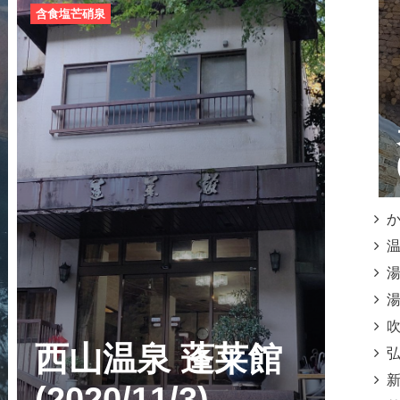
含食塩芒硝泉
かご
温泉
湯之
湯之
吹上
西山温泉 蓬莱館
弘寿
新湯
(2020/11/3)