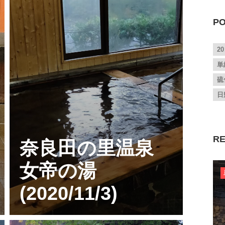
PO
2
単
硫
日
RE
奈良田の里温泉
女帝の湯
(2020/11/3)