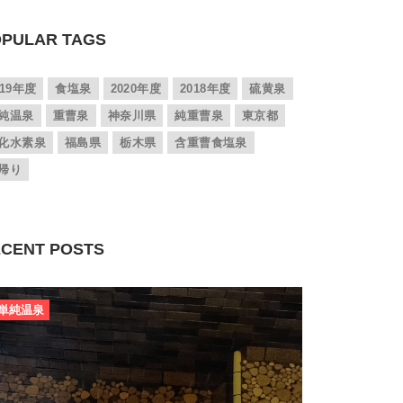
PULAR TAGS
019年度
食塩泉
2020年度
2018年度
硫黄泉
純温泉
重曹泉
神奈川県
純重曹泉
東京都
化水素泉
福島県
栃木県
含重曹食塩泉
帰り
CENT POSTS
単純温泉