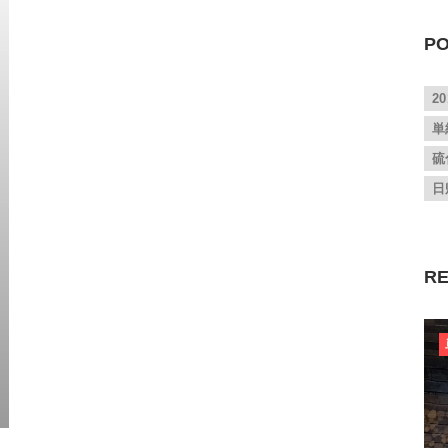
PO
2
単
硫
日
RE