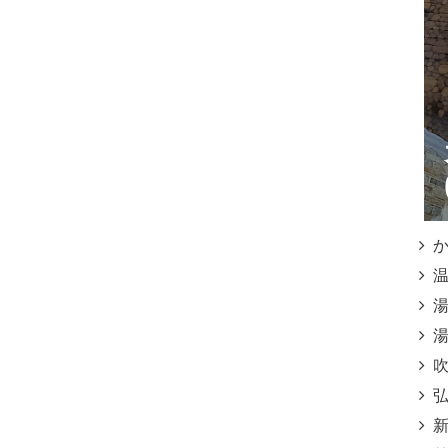
かご
温泉
湯之
湯之
吹上
弘寿
新湯