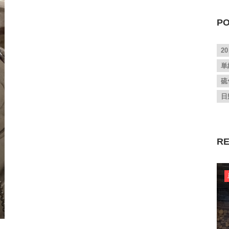
PO
2
単
硫
日
RE