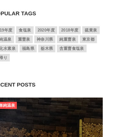
PULAR TAGS
019年度
食塩泉
2020年度
2018年度
硫黄泉
純温泉
重曹泉
神奈川県
純重曹泉
東京都
化水素泉
福島県
栃木県
含重曹食塩泉
帰り
CENT POSTS
単純温泉