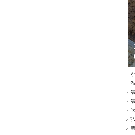
かご
温泉
湯之
湯之
吹上
弘寿
新湯