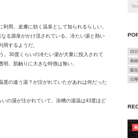
に利用。皮膚に効く温泉として知られるらしい。
PO
異なる源泉がかけ流されている。冷たい湯と熱い
利用するようだ。
20
う。30度くらいの冷たい湯が大量に投入されて
単
透明。肌触りに大きな特徴は無い。
硫
日
温度の違う湯？が注がれていたがあれは何だった
らいの湯が注がれていて、浴槽の湯温は43度ほど
RE
単