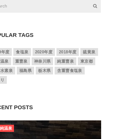
PULAR TAGS
19年度
食塩泉
2020年度
2018年度
硫黄泉
純温泉
重曹泉
神奈川県
純重曹泉
東京都
化水素泉
福島県
栃木県
含重曹食塩泉
帰り
CENT POSTS
純温泉