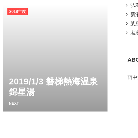
弘寿温
2018年度
新湯温
某所噴
塩浸
AB
雨中
2019/1/3 磐梯熱海温泉
錦星湯
NEXT