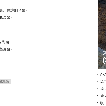
湯、保護組合泉)
低温泉)
7号泉
高温泉)
(
かごっ
温泉
純温泉
湯之元
湯之
吹上温