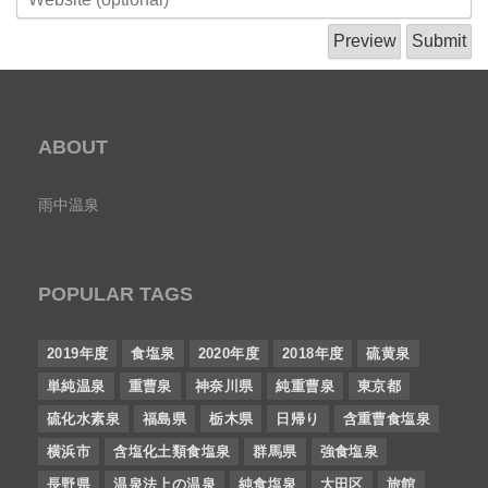
ABOUT
雨中温泉
POPULAR TAGS
2019年度
食塩泉
2020年度
2018年度
硫黄泉
単純温泉
重曹泉
神奈川県
純重曹泉
東京都
硫化水素泉
福島県
栃木県
日帰り
含重曹食塩泉
横浜市
含塩化土類食塩泉
群馬県
強食塩泉
長野県
温泉法上の温泉
純食塩泉
大田区
旅館